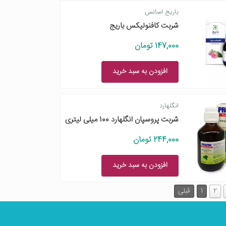
باریج اسانس
شربت کافنولیکس باریج
147,000 تومان
افزودن به سبد خرید
انگلهارد
شربت پروسپان انگلهارد 100 میلی لیتری
244,000 تومان
افزودن به سبد خرید
2
1
قبلی