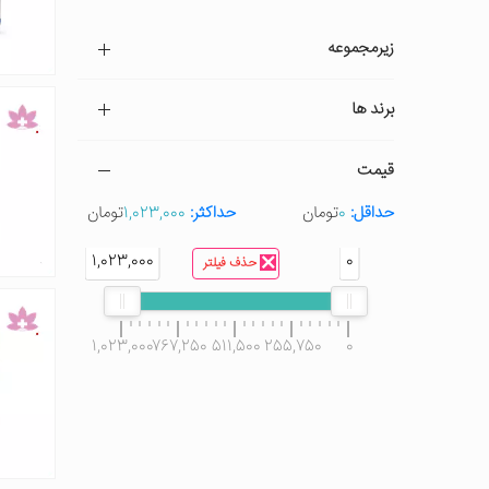
زیرمجموعه
برند ها
قیمت
حداقل:
0
تومان
حداکثر:
1,023,000
تومان
1,023,000
0
حذف فیلتر
1,023,000
767,250
511,500
255,750
0