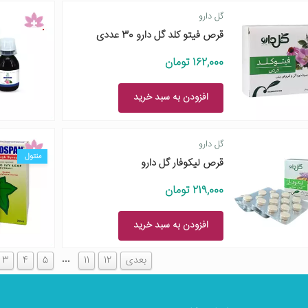
گل دارو
قرص فیتو کلد گل دارو 30 عددی
162,000 تومان
افزودن به سبد خرید
گل دارو
منتول
قرص لیکوفار گل دارو
219,000 تومان
افزودن به سبد خرید
…
بعدی
12
11
5
4
3