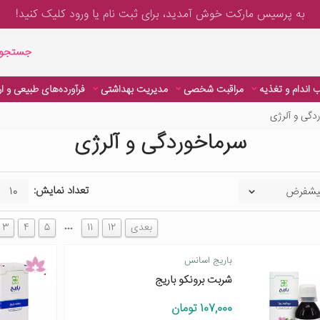
به پرسیس مارکت خوش آمدید، برای
ثبت نام یا ورود
کلیک کنید!
جستجوی پیشر
جستجوی
 اندام و تغذیه
مراقبت شخصی
مدیریت بهداشتی
فرآورده‌های طبیعی و ا
دگی و آلرژی
سرماخوردگی و آلرژی
تعداد نمایش:
…
بعدی
12
11
5
4
3
باریج اسانس
شربت برونکو باریج
107,000 تومان