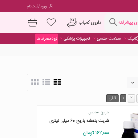
ورود/ثبت‌نام
فته
داروی کمیاب
 پیشرفته
رگانیک
سلامت جنسی
تجهیزات پزشکی
زودمصرف‌ها
داروی کمیاب
2
1
قبلی
باریج اسانس
شربت بنفشه باریج 60 میلی لیتری
162,000 تومان