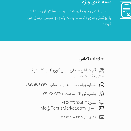
بسته بندی ویژه
تمامی اقلامی خریداری شده توسط مشتریان به دقت
با پوشش های مناسب بسته بندی و سپس ارسال می
گردند.
اطلاعات تماس
قم-خیابان مصلی - بین کوی 12 و 14 - دراگ
استور دکتر حاجبانی
شماره پیام رسان ها و واتساپ: 09201609247
پشتیبانی 24 ساعته: 09201609247
تلفن: 32615543-025
ایمیل: info@PersisMarket.com
کد پستی: ۳۷۱۳۹۱۵۱۴۶