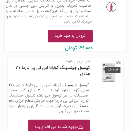
آب شسته می‌شود. ژل لوبریکانت صورتی ایموشن دارای
خاصیت تحریک پذیری و افزایش میل جنسی در زنان
است و برای زنانی که هیچگونه تمایل جنسی نداشته و یا
از اختلالات جنسی و همچنین نزدیکی همراه با درد رنج
می‌برند کاربرد دارد.
افزودن به سبد خرید
141,000 تومان
اس تی پی فارما
کپسول جینسینگ گوارانا اس تی پی فارما 30
تمام شد
عددی
کپسول جینسینگ گوارانا اس تی پی فارما حاوی 200
میلی گرم عصاره گوارانا و 300 میلی گرم عصاره
جینسینگ در هر کپسول می باشد.کپسول جینسینگ
گوارانا اس تی پی فارما جهت افزایش سطح انرژی، رفع
خستگی و تقویت قوای جنسی در آقایان و بانوان مورد
مصرف قرار می گیرد.
موجود شد به من اطلاع بده