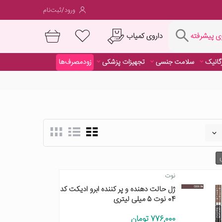
ورود/ثبت‌نام
فته
داروی کمیاب
 پیشرفته
رگانیک
سلامت جنسی
تجهیزات پزشکی
زودمصرف‌ها
داروی کمیاب
نوت
ژل حالت دهنده و پر کننده ابرو ادیکت کد
04 نوت 5 میلی لیتری
776,000 تومان