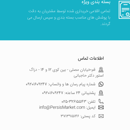
بسته بندی ویژه
تمامی اقلامی خریداری شده توسط مشتریان به دقت
با پوشش های مناسب بسته بندی و سپس ارسال می
گردند.
اطلاعات تماس
قم-خیابان مصلی - بین کوی 12 و 14 - دراگ
استور دکتر حاجبانی
شماره پیام رسان ها و واتساپ: 09201609247
پشتیبانی 24 ساعته: 09201609247
تلفن: 32615543-025
ایمیل: info@PersisMarket.com
کد پستی: ۳۷۱۳۹۱۵۱۴۶