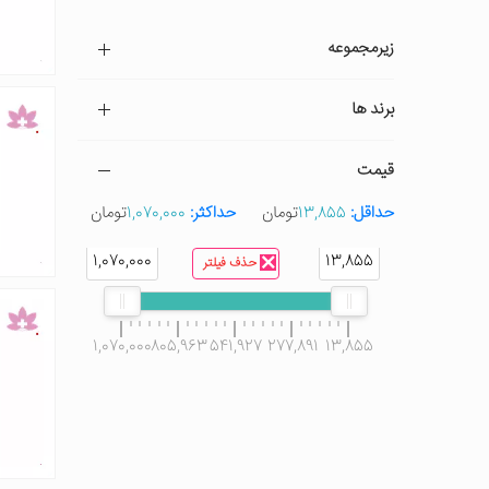
زیرمجموعه
برند ها
قیمت
حداقل:
13,855
تومان
حداکثر:
1,070,000
تومان
1,070,000
13,855
حذف فیلتر
1,070,000
805,963
541,927
277,891
13,855