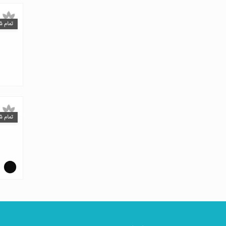
تمام ش
تمام ش