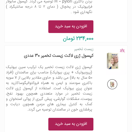
بردن باکتری H – pylori توصیه می گردد. کپسول سابولار
فرابیوتیک در یخچال ( دمای ۲ تا ۸ درجه سانتیگراد )
نگهداری شود .
افزودن به سبد خرید
234,000 تومان
زیست تخمیر
کپسول ژری لاکت زیست تخمیر 30 عددی
کپسول ژری لاکت زیست تخمیر یک ترکیب سین بیوتیک
(پروبیوتیک + پری بیوتیک) مناسب برای سالمندان (افراد
5٠ سال به بالا) می باشد و حاوی مقادیر بالایی از 7 سویه
باکتری سودمند و ایمن به همراه فروکتوالیگوساکارید به
عنوان پری بیوتیک است. استفاده از کپسول ژری لاکت
زیست تخمیر در موارد متعددی همچون بهبود نفخ،
یبوست، مشکلات گوارشی، پیش گیری از پوکی استخوان و
کمک به کنترل بیماری های مزمن همچون دیابت و
پرفشاری خون در سالمندان توصیه می گردد.
افزودن به سبد خرید