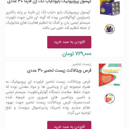
کپسول پروبیوتیک بایودایاب تک ژن فارما 30 عددی
کپسول پروبیوتیک بایو دایاب تک ژن فارما بر پایه باکتری
باسیلوس کواگوالانس بوده که گونه ای عالی جهت تقویت
سیستم ایمنی بدن و کمک به تنظیم فعالیت های متابولیک
از جمله تنظیم قند خون می باشد.
افزودن به سبد خرید
729,000 تومان
زیست تخمیر
قرص ویتالاکت زیست تخمیر 30 عددی
قرص ویتالاکت زیست تخمیر فراورده ای پروبیوتیک به
همراه مجموعه ای از ویتامین ها و مواد معدنی بوده که
جهت حفظ سلامت دستگاه گوارش،تقویت سیستم ایمنی
و تامین ویتامین های ضروری بدن فرموله شده
است.مصرف قرص ویتالاکت زیست تخمیر جهت بهبود
علائم سندرم روده تحریک پذیر،اسهال ،یبوست و نفخ
توصیه می گردد.
افزودن به سبد خرید