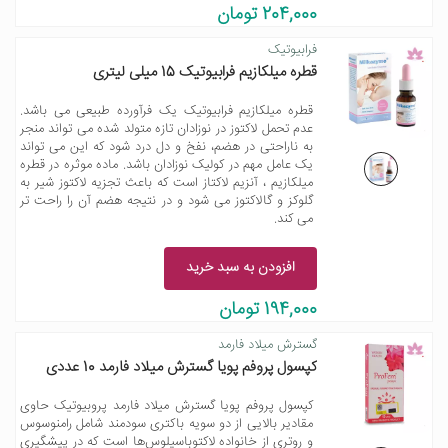
204,000 تومان
فرابیوتیک
قطره میلکازیم فرابیوتیک 15 میلی لیتری
قطره میلکازیم فرابیوتیک یک فرآورده طبیعی می باشد.
عدم تحمل لاکتوز در نوزادان تازه متولد شده می تواند منجر
به ناراحتی در هضم، نفخ و دل درد شود که این می تواند
یک عامل مهم در کولیک نوزادان باشد. ماده موثره در قطره
میلکازیم ، آنزیم لاکتاز است که باعث تجزیه لاکتوز شیر به
گلوکز و گالاکتوز می شود و در نتیجه هضم آن را راحت تر
می کند.
افزودن به سبد خرید
194,000 تومان
گسترش میلاد فارمد
کپسول پروفم پویا گسترش میلاد فارمد 10 عددی
کپسول پروفم پویا گسترش میلاد فارمد پروبیوتیک حاوی
مقادیر بالایی از دو سویه باکتری سودمند شامل رامنوسوس
و روتری از خانواده لاکتوباسیلوس‌ها است که در پیشگیری