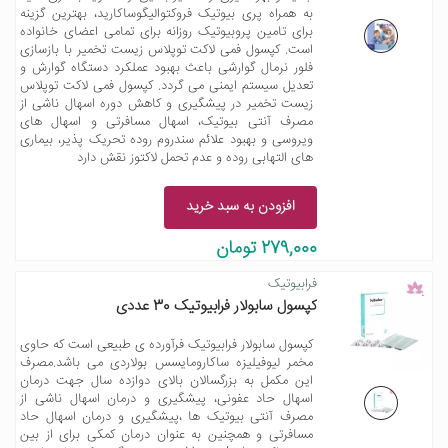
به همراه پری بیوتیک فروکتوالیگوساکارید، بهترین گزینه
برای تامین پروبیوتیک روزانه برای تمامی اعضای خانواده
است. کپسول فمی لاکت توپلاس زیست تخمیر با بازسازی
فلور نرمال گوارشی باعث بهبود عملکرد دستگاه گوارش و
تعدیل سیستم ایمنی می گردد. کپسول فمی لاکت توپلاس
زیست تخمیر در پیشگیری و کاهش دوره اسهال ناشی از
مصرف آنتی بیوتیک، اسهال مسافرتی و اسهال های
ویروسی و بهبود علائم سندروم روده تحریک پذیر، بیماری
های التهابی روده و عدم تحمل لاکتوز نقش دارد
افزودن به سبد خرید
279,000 تومان
فرابیوتیک
کپسول سابولار فرابیوتیک 30 عددی
کپسول سابولار فرابیوتیک فرآورده ی طبیعی است که حاوی
مخمر لیوفیلیزه ساکارومایسس بولاردی می باشد.مصرف
این مکمل به بزرگسالان بالای دوازده سال جهت درمان
اسهال حاد عفونی، پیشگیری و درمان اسهال ناشی از
مصرف آنتی بیوتیک ها ،پیشگیری و درمان اسهال حاد
مسافرتی و همچنین به عنوان درمان کمکی برای از بین