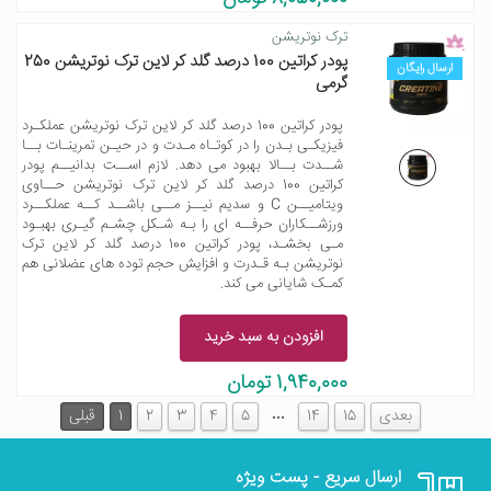
ترک نوتریشن
پودر کراتین 100 درصد گلد کر لاین ترک نوتریشن 250
ارسال رایگان
گرمی
پودر کراتین 100 درصد گلد کر لاین ترک نوتریشن عملکـرد
فیزیکـی بـدن را در کوتـاه مـدت و در حیـن تمرینـات بــا
شــدت بــالا بهبود می دهد. لازم اســت بدانیــم پودر
کراتین 100 درصد گلد کر لاین ترک نوتریشن حــاوی
ویتامیــن C و سدیم نیــز مــی باشــد کــه عملکــرد
ورزشــکاران حرفــه ای را بـه شـکل چشـم گیـری بهبـود
مـی بخشـد، پودر کراتین 100 درصد گلد کر لاین ترک
نوتریشن بـه قـدرت و افزایش حجم توده های عضلانی هم
کمـک شایانی می کند.
افزودن به سبد خرید
1,940,000 تومان
…
بعدی
15
14
5
4
3
2
1
قبلی
ارسال سریع - پست ویژه