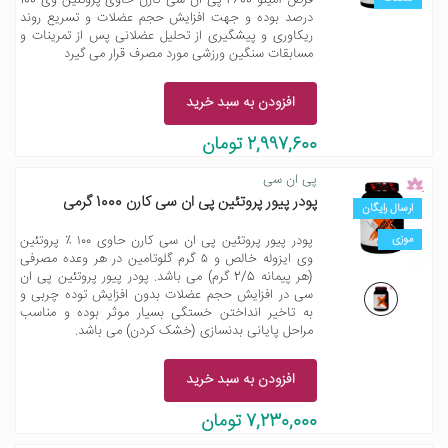
قرص آمینو 4600 پی ان سی کارن حاوی پروتئین وی 100
درصد بوده و جهت افزایش حجم عضلات و تسریع روند
ریکاوری و پیشگیری از تحلیل عضلانی پس از تمرینات و
مسابقات سنگین ورزشی مورد مصرف قرار می گیرد
افزودن به سبد خرید
2,997,600 تومان
پی ان سی
پودر پیور پروتئین پی ان سی کارن 1000 گرمی
ارسال رایگان
موزی
پودر پیور پروتئین پی ان سی کارن حاوی ١٠٠ ٪ پروتئین
وی ایزوله خالص و ۵ گرم گلوتامین در هر وعده مصرفی
(هر پیمانه 2/5 گرم) می باشد. پودر پیور پروتئین پی ان
سی در افزایش حجم عضلات بدون افزایش توده چربی و
به تاخیر انداختن خستگی بسیار موثر بوده و مناسب
مراحل پایانی بدنسازی (خشک کردن) می باشد.
افزودن به سبد خرید
7,230,000 تومان