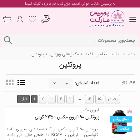
به پرسیس مارکت خوش آمدید، برای
ثبت نام یا ورود
کلیک کنید!
خانه
تناسب اندام و تغذیه
مکمل‌های ورزشی
پروتئین
پروتئین
144 کالا
تعداد نمایش:
…
بعدی
15
14
5
4
3
2
1
قبلی
آیرون مکس
پروتئین 90 آیرون مکس 2350 گرمی
ارسال رایگان
شکلات
پروتئین 90 آیرون مکس از آمینواسیدهای ضروری مانند
گلوتامین ، آرژنین ، BCAA با طمعی عالی می باشد.