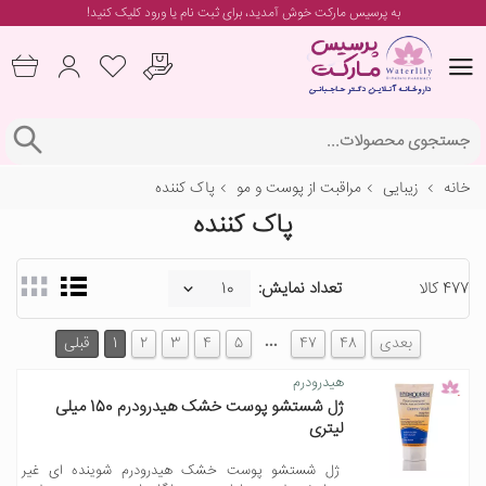
به پرسیس مارکت خوش آمدید، برای
ثبت نام یا ورود
کلیک کنید!
خانه
زیبایی
مراقبت از پوست و مو
پاک کننده
پاک کننده
477 کالا
تعداد نمایش:
…
بعدی
48
47
5
4
3
2
1
قبلی
هیدرودرم
ژل شستشو پوست خشک هیدرودرم 150 میلی
لیتری
ژل شستشو پوست خشک هیدرودرم شوینده ای غیر