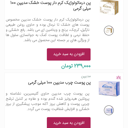
پن درماتولوژیک کرم دار پوست‌ خشک مدیپن 100
میلی گرمی
پن درماتولوژیک کرم دار پوست‌ خشک مدیپن مخصوص
پوست های خشک تا نرمال بوده و حاوی روغن طبیعی
نارگیل، کرچک، برنج و ویتامین ای می باشد. رفع خشکی و
حفظ نرمی و لطافت پوست کمک به جوانسازی سلول ها
از ویژگی های بر جسته این محصول می باشد.
افزودن به سبد خرید
239,000 تومان
مدیپن
پن پوست چرب مدیپن 100 میلی گرمی
پن پوست چرب مدیپن حاوی گلیسیرین، نشاسته و
پروتئین هیدرولیز شده گندم بوده و علاوه بر کنترل ترشح
چربی پوست و کاهش بروز آکنه موجب پیشگیری از بروز
خشکی و افزایش شفافیت پوست می گردد.
افزودن به سبد خرید