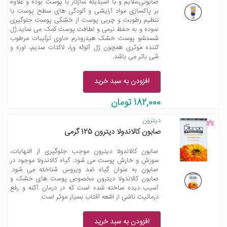
صابونی،ملایم و با اسیدیته سازگار با پوست بوده و علاوه
بر پاکسازی مواد آرایشی و آلودگی های سطح پوست با
تنظیم رطوبت و چربی پوست از خشکی پوست جلوگیری
نموده و به حفظ نرمی و لطافت پوست کمک می نماید.ژل
شستشو پوست خشک هیدرودرم حاوی ترکیبات مرطوب
کننده موثری همچون ژل آلوئه ورا، لاکتات سدیم، اوره و
شی باتر می باشد.
افزودن به سبد خرید
182,000 تومان
دیترون
صابون کالاندولا دیترون 125 گرمی
صابون کالاندولا دیترون موجب جلوگیری از التهابات،
سوزش و خارش پوست می شود. گیاه کالاندولا موجود در
صابون به عنوان گیاه ضد ویروس شناخته می شود.
صابون کالاندولا دیترون مخصوص پوست های خشک و
آسیب دیده ساخته شده است که در درمان آکنه و رفع
درماتیت ناشی از اشعه آفتاب بسیار موثر است.
افزودن به سبد خرید